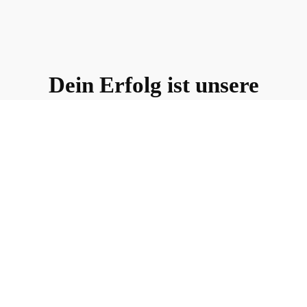
Dein Erfolg ist unsere
Mission
Ein moderner und benutzerfreundlicher
Webauftritt bietet deinen Kunden die
Möglichkeit dein Unternehmen oder
deine Persönlichkeit online zu erleben
und sie auf dich aufmerksam zu
machen.
LEISTUNGEN