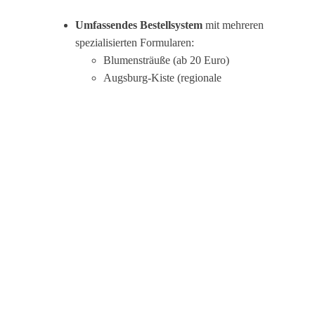
Umfassendes Bestellsystem
mit mehreren
spezialisierten Formularen:
Blumensträuße (ab 20 Euro)
Augsburg-Kiste (regionale
Geschenkbox)
Genusskiste (Premium-Holzkiste mit
Feinkost)
Genusspaket (preisgünstige Karton-
Variante, 20-50 Euro)
Dosenglück (Geschenk-Konserven)
Trauerfloristik (ab 50 Euro)
Benutzerfreundlichkeit:
Intuitive Online-Bestellformulare für alle
Produktkategorien
Klare Preisstrukturen und
Produktbeschreibungen