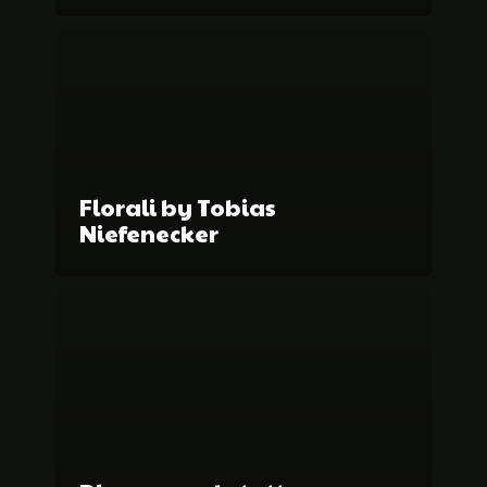
Florali by Tobias
Niefenecker